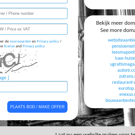
Bekijk meer do
See more dom
websiteaanbie
eer de
voorwaarden
en
Privacy policy
/
pensioensel
the
license
and
Privacy policy
leesmaponli
luxe-huize
ugratismagaz
autonl.
zutrans.
age ]
restaurant-
eurotop.
enexus.
bouwaanbested