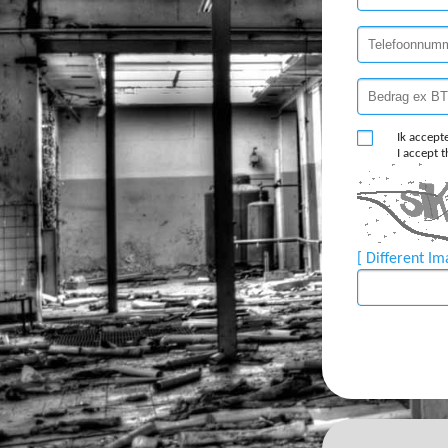
Ik accept
I accept 
[ Different Im