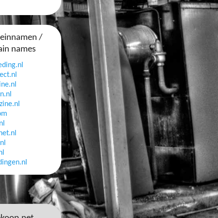
meinnamen /
ain names
ding.nl
ect.nl
ne.nl
n.nl
ine.nl
com
nl
net.nl
nl
nl
ingen.nl